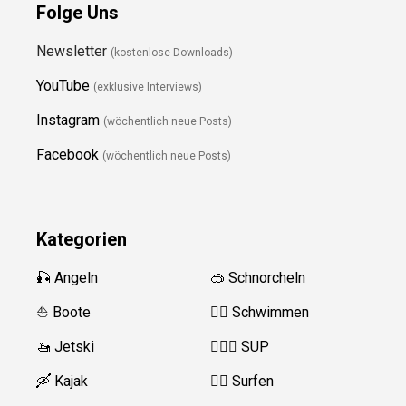
Folge Uns
Newsletter
(kostenlose Downloads)
YouTube
(exklusive Interviews)
Instagram
(wöchentlich neue Posts)
Facebook
(wöchentlich neue Posts)
Kategorien
🎣 Angeln
🥽 Schnorcheln
⛵️ Boote
🏊‍♂️
Schwimmen
🚤 Jetski
🏄‍♀️🛶 SUP
🛶 Kajak
🏄‍♂️
Surfen