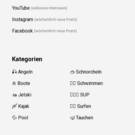
YouTube
(exklusive Interviews)
Instagram
(wöchentlich neue Posts)
Facebook
(wöchentlich neue Posts)
Kategorien
🎣 Angeln
🥽 Schnorcheln
⛵️ Boote
🏊‍♂️
Schwimmen
🚤 Jetski
🏄‍♀️🛶 SUP
🛶 Kajak
🏄‍♂️
Surfen
💦 Pool
🤿 Tauchen