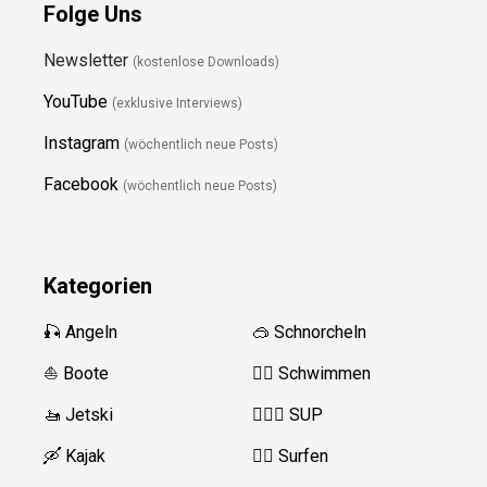
Folge Uns
Newsletter
(kostenlose Downloads)
YouTube
(exklusive Interviews)
Instagram
(wöchentlich neue Posts)
Facebook
(wöchentlich neue Posts)
Kategorien
🎣 Angeln
🥽 Schnorcheln
⛵️ Boote
🏊‍♂️
Schwimmen
🚤 Jetski
🏄‍♀️🛶 SUP
🛶 Kajak
🏄‍♂️
Surfen