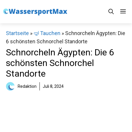
Zum
M
Inhalt
springen
Startseite
»
🤿 Tauchen
»
Schnorcheln Ägypten: Die
6 schönsten Schnorchel Standorte
Schnorcheln Ägypten: Die 6
schönsten Schnorchel
Standorte
Redaktion
Juli 8, 2024