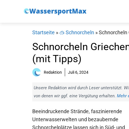
Zum
Inhalt
springen
Startseite
»
🥽 Schnorcheln
»
Schnorcheln 
Schnorcheln Griechen
(mit Tipps)
Redaktion
Juli 6, 2024
Unsere Redaktion wird durch Leser unterstützt. Wi
von denen wir ggf. eine Vergütung erhalten.
Mehr e
Beeindruckende Strände, faszinierende
Unterwasserwelten und bezaubernde
Schnorchelplätze lassen sich in Süd- und