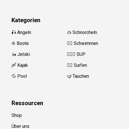
Kategorien
🎣 Angeln
🥽 Schnorcheln
⛵️ Boote
🏊‍♂️
Schwimmen
🚤 Jetski
🏄‍♀️🛶 SUP
🛶 Kajak
🏄‍♂️
Surfen
💦 Pool
🤿 Tauchen
Ressource
n
Shop
Über uns