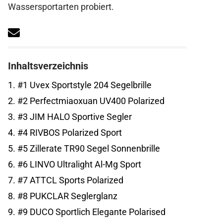
Wassersportarten probiert.
Inhaltsverzeichnis
1.
#1 Uvex Sportstyle 204 Segelbrille
2.
#2 Perfectmiaoxuan UV400 Polarized
3.
#3 JIM HALO Sportive Segler
4.
#4 RIVBOS Polarized Sport
5.
#5 Zillerate TR90 Segel Sonnenbrille
6.
#6 LINVO Ultralight Al-Mg Sport
7.
#7 ATTCL Sports Polarized
8.
#8 PUKCLAR Seglerglanz
9.
#9 DUCO Sportlich Elegante Polarised