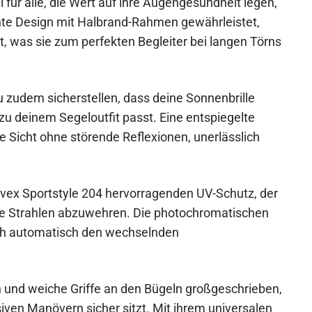
al für alle, die Wert auf ihre Augengesundheit legen,
ichte Design mit Halbrand-Rahmen gewährleistet,
t, was sie zum perfekten Begleiter bei langen Törns
du zudem sicherstellen, dass deine Sonnenbrille
 zu deinem Segeloutfit passt. Eine entspiegelte
re Sicht ohne störende Reflexionen, unerlässlich
Uvex Sportstyle 204 hervorragenden UV-Schutz, der
che Strahlen abzuwehren. Die photochromatischen
sich automatisch den wechselnden
 und weiche Griffe an den Bügeln großgeschrieben,
iven Manövern sicher sitzt. Mit ihrem universalen