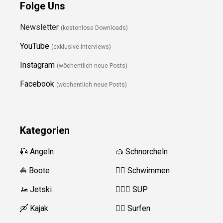
Folge Uns
Newsletter
(kostenlose Downloads)
YouTube
(exklusive Interviews)
Instagram
(wöchentlich neue Posts)
Facebook
(wöchentlich neue Posts)
Kategorien
🎣 Angeln
🥽 Schnorcheln
⛵️ Boote
🏊‍♂️
Schwimmen
🚤 Jetski
🏄‍♀️🛶 SUP
🛶 Kajak
🏄‍♂️
Surfen