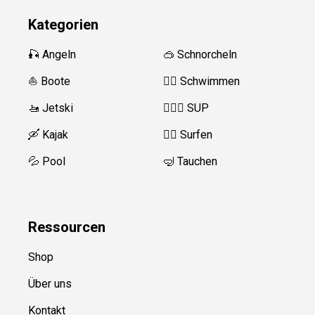
Kategorien
🎣 Angeln
🥽 Schnorcheln
⛵️ Boote
🏊‍♂️
Schwimmen
🚤 Jetski
🏄‍♀️🛶 SUP
🛶 Kajak
🏄‍♂️
Surfen
💦 Pool
🤿 Tauchen
Ressource
n
Shop
Über uns
Kontakt