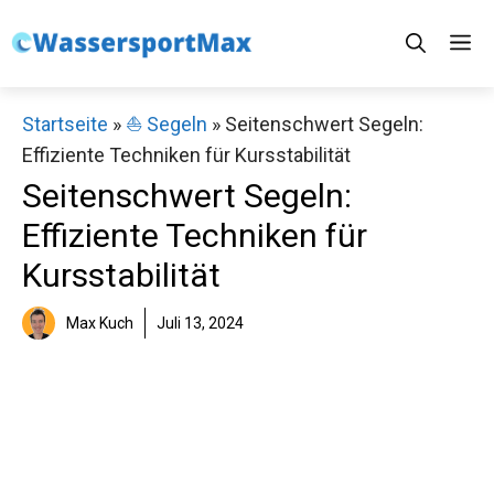
Zum
M
Inhalt
springen
Startseite
»
⛵️ Segeln
»
Seitenschwert Segeln:
Effiziente Techniken für Kursstabilität
Seitenschwert Segeln:
Effiziente Techniken für
Kursstabilität
Max Kuch
Juli 13, 2024