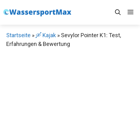
Zum
M
Inhalt
springen
Startseite
»
🛶 Kajak
»
Sevylor Pointer K1: Test,
Erfahrungen & Bewertung