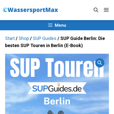
Zum
M
Inhalt
springen
Menu
Start
/
Shop
/
SUP Guides
/ SUP Guide Berlin: Die
besten SUP Touren in Berlin (E-Book)