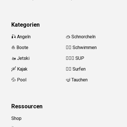
Kategorien
🎣 Angeln
🥽 Schnorcheln
⛵️ Boote
🏊‍♂️
Schwimmen
🚤 Jetski
🏄‍♀️🛶 SUP
🛶 Kajak
🏄‍♂️
Surfen
💦 Pool
🤿 Tauchen
Ressource
n
Shop