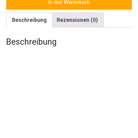
In den Warenkorb
Guide
Berlin:
Die
Beschreibung
Rezensionen (0)
besten
SUP
Touren
Beschreibung
in
Berlin
(E-
Book)
Menge