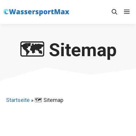
Zum
M
Inhalt
springen
🗺️ Sitemap
Startseite
»
🗺️ Sitemap