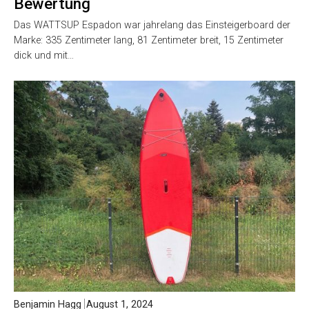
Bewertung
Das WATTSUP Espadon war jahrelang das Einsteigerboard der
Marke: 335 Zentimeter lang, 81 Zentimeter breit, 15 Zentimeter
dick und mit…
Benjamin Hagg
August 1, 2024