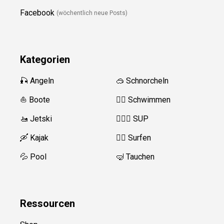
Facebook
(wöchentlich neue Posts)
Kategorien
🎣 Angeln
🥽 Schnorcheln
⛵️ Boote
🏊‍♂️
Schwimmen
🚤 Jetski
🏄‍♀️🛶 SUP
🛶 Kajak
🏄‍♂️
Surfen
💦 Pool
🤿 Tauchen
Ressource
n