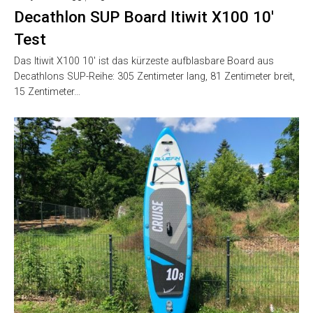
Decathlon SUP Board Itiwit X100 10′
Test
Das Itiwit X100 10′ ist das kürzeste aufblasbare Board aus
Decathlons SUP-Reihe: 305 Zentimeter lang, 81 Zentimeter breit,
15 Zentimeter…