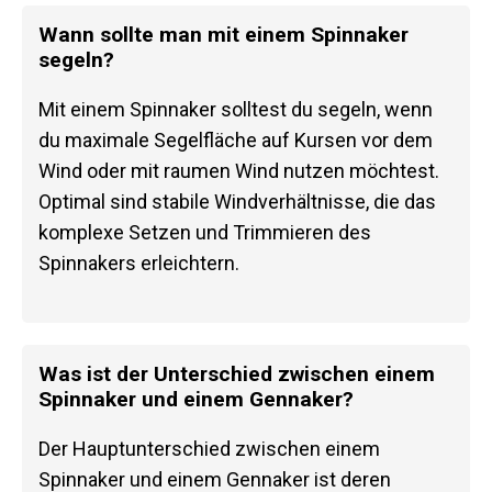
Wann sollte man mit einem Spinnaker
segeln?
Mit einem Spinnaker solltest du segeln, wenn
du maximale Segelfläche auf Kursen vor dem
Wind oder mit raumen Wind nutzen möchtest.
Optimal sind stabile Windverhältnisse, die das
komplexe Setzen und Trimmieren des
Spinnakers erleichtern.
Was ist der Unterschied zwischen einem
Spinnaker und einem Gennaker?
Der Hauptunterschied zwischen einem
Spinnaker und einem Gennaker ist deren