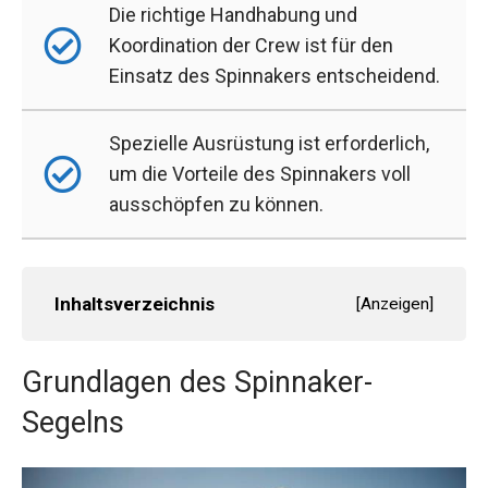
Die richtige Handhabung und
Koordination der Crew ist für den
Einsatz des Spinnakers entscheidend.
Spezielle Ausrüstung ist erforderlich,
um die Vorteile des Spinnakers voll
ausschöpfen zu können.
Inhaltsverzeichnis
[
Anzeigen
]
Grundlagen des Spinnaker-
Segelns