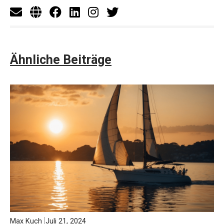
Ähnliche Beiträge
Max Kuch
Juli 21, 2024