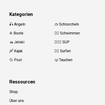
Kategorien
🎣 Angeln
🥽 Schnorcheln
⛵️ Boote
🏊‍♂️
Schwimmen
🚤 Jetski
🏄‍♀️🛶 SUP
🛶 Kajak
🏄‍♂️
Surfen
💦 Pool
🤿 Tauchen
Ressource
n
Shop
Über uns