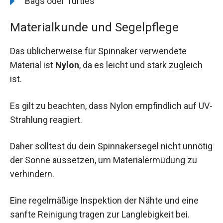
Bags oder Turtles
Materialkunde und Segelpflege
Das üblicherweise für Spinnaker verwendete
Material ist
Nylon
, da es leicht und stark zugleich
ist.
Es gilt zu beachten, dass Nylon empfindlich auf UV-
Strahlung reagiert.
Daher solltest du dein Spinnakersegel nicht unnötig
der Sonne aussetzen, um Materialermüdung zu
verhindern.
Eine regelmäßige Inspektion der Nähte und eine
sanfte Reinigung tragen zur Langlebigkeit bei.