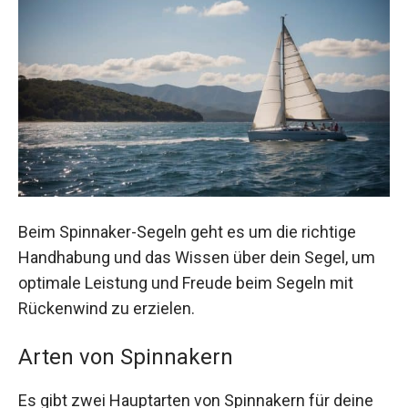
Beim Spinnaker-Segeln geht es um die richtige
Handhabung und das Wissen über dein Segel, um
optimale Leistung und Freude beim Segeln mit
Rückenwind zu erzielen.
Arten von Spinnakern
Es gibt zwei Hauptarten von Spinnakern für deine