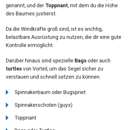
genannt, und der
Toppnant
, mit dem du die Höhe
des Baumes justierst.
Da die Windkräfte groß sind, ist es wichtig,
belastbare Ausrüstung zu nutzen, die dir eine gute
Kontrolle ermöglicht.
Darüber hinaus sind spezielle
Bags
oder auch
turtles
von Vorteil, um das Segel sicher zu
verstauen und schnell setzen zu können.
Spinnakerbaum oder Bugspriet
Spinnakerschoten (guys)
Toppnant