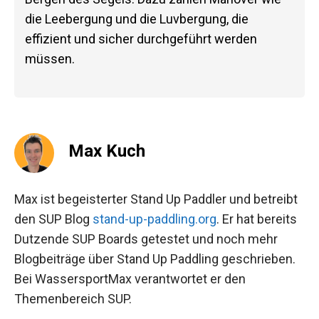
die Leebergung und die Luvbergung, die
effizient und sicher durchgeführt werden
müssen.
Max Kuch
Max ist begeisterter Stand Up Paddler und betreibt
den SUP Blog
stand-up-paddling.org
. Er hat bereits
Dutzende SUP Boards getestet und noch mehr
Blogbeiträge über Stand Up Paddling geschrieben.
Bei WassersportMax verantwortet er den
Themenbereich SUP.