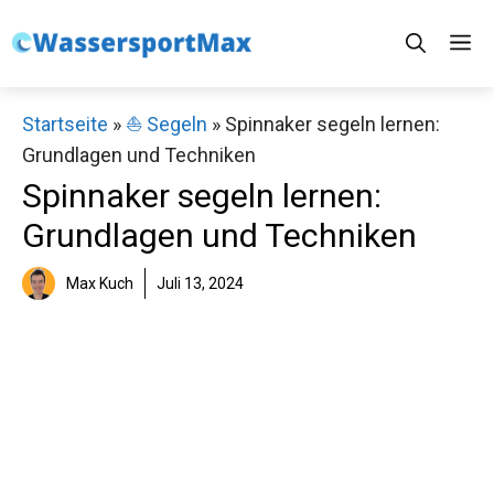
Zum
M
Inhalt
springen
Startseite
»
⛵️ Segeln
»
Spinnaker segeln lernen:
Grundlagen und Techniken
Spinnaker segeln lernen:
Grundlagen und Techniken
Max Kuch
Juli 13, 2024