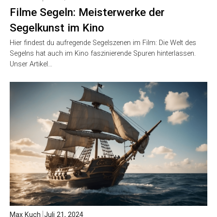
Filme Segeln: Meisterwerke der
Segelkunst im Kino
Hier findest du aufregende Segelszenen im Film: Die Welt des
Segelns hat auch im Kino faszinierende Spuren hinterlassen.
Unser Artikel…
Max Kuch
Juli 21, 2024