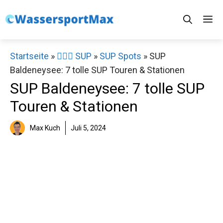
Zum
M
Inhalt
springen
Startseite
»
🏄‍♀️🛶 SUP
»
SUP Spots
»
SUP
Baldeneysee: 7 tolle SUP Touren & Stationen
SUP Baldeneysee: 7 tolle SUP
Touren & Stationen
Max Kuch
Juli 5, 2024