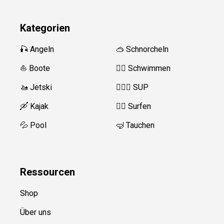
Kategorien
🎣 Angeln
🥽 Schnorcheln
⛵️ Boote
🏊‍♂️
Schwimmen
🚤 Jetski
🏄‍♀️🛶 SUP
🛶 Kajak
🏄‍♂️
Surfen
💦 Pool
🤿 Tauchen
Ressource
n
Shop
Über uns