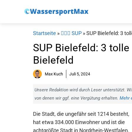
Zum
Inhalt
springen
Startseite
»
🏄‍♀️🛶 SUP
»
SUP Bielefeld: 3 tol
SUP Bielefeld: 3 toll
Bielefeld
Max Kuch
Juli 5, 2024
Unsere Redaktion wird durch Leser unterstützt. Wi
von denen wir ggf. eine Vergütung erhalten.
Mehr e
Die Stadt, die ungefähr seit 1214 besteht,
hat etwa 334.000 Einwohner und ist die
achtgrößte Stadt in Nordrhein-Westfalen.