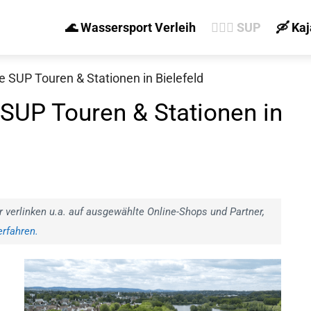
🌊 Wassersport Verleih
🏄‍♀️🛶 SUP
🛶 Ka
le SUP Touren & Stationen in Bielefeld
e SUP Touren & Stationen in
r verlinken u.a. auf ausgewählte Online-Shops und Partner,
rfahren.