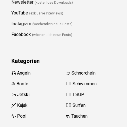
Newsletter
(kostenlose Downloads)
YouTube
(exklusive Interviews)
Instagram
(wöchentlich neue Posts)
Facebook
(wöchentlich neue Posts)
Kategorien
🎣 Angeln
🥽 Schnorcheln
⛵️ Boote
🏊‍♂️
Schwimmen
🚤 Jetski
🏄‍♀️🛶 SUP
🛶 Kajak
🏄‍♂️
Surfen
💦 Pool
🤿 Tauchen