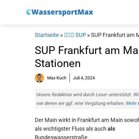
Zum
Inhalt
springen
Startseite
»
🏄‍♀️🛶 SUP
»
SUP Frankfurt am M
SUP Frankfurt am Mai
Stationen
Max Kuch
Juli 4, 2024
Unsere Redaktion wird durch Leser unterstützt. Wi
von denen wir ggf. eine Vergütung erhalten.
Mehr e
Der Main wirkt in Frankfurt am Main sowo
als wichtigster Fluss als auch
als
Bundeswasserstraße.