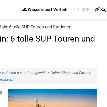
🌊 Wassersport Verleih
🏄‍♀️🛶 SUP
🛶 Ka
ain: 6 tolle SUP Touren und Stationen
n: 6 tolle SUP Touren und
r verlinken u.a. auf ausgewählte Online-Shops und Partner,
rfahren.
hl