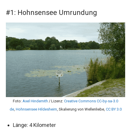
#1: Hohnsensee Umrundung
Foto:
Axel Hindemith
/ Lizenz:
Creative Commons CC-by-sa-3.0
de
,
Hohnsensee Hildesheim
, Skalierung von Wellenliebe,
CC BY 3.0
Länge: 4 Kilometer