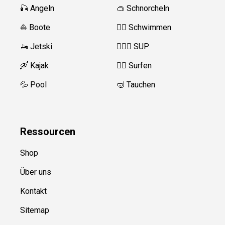
🎣 Angeln
🥽 Schnorcheln
⛵️ Boote
🏊‍♂️
Schwimmen
🚤 Jetski
🏄‍♀️🛶 SUP
🛶 Kajak
🏄‍♂️
Surfen
💦 Pool
🤿 Tauchen
Ressource
n
Shop
Über uns
Kontakt
Sitemap