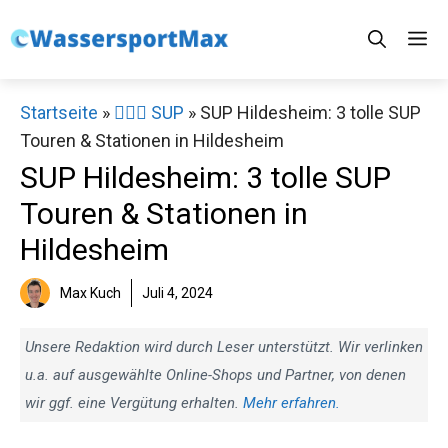
Zum
M
Inhalt
springen
Startseite
»
🏄‍♀️🛶 SUP
»
SUP Hildesheim: 3 tolle SUP
Touren & Stationen in Hildesheim
SUP Hildesheim: 3 tolle SUP
Touren & Stationen in
Hildesheim
Max Kuch
Juli 4, 2024
Unsere Redaktion wird durch Leser unterstützt. Wir verlinken
u.a. auf ausgewählte Online-Shops und Partner, von denen
wir ggf. eine Vergütung erhalten.
Mehr erfahren.