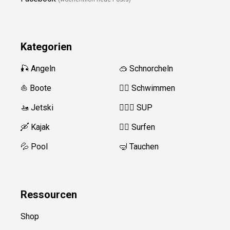
Kategorien
🎣 Angeln
🥽 Schnorcheln
⛵️ Boote
🏊‍♂️
Schwimmen
🚤 Jetski
🏄‍♀️🛶 SUP
🛶 Kajak
🏄‍♂️
Surfen
💦 Pool
🤿 Tauchen
Ressource
n
Shop