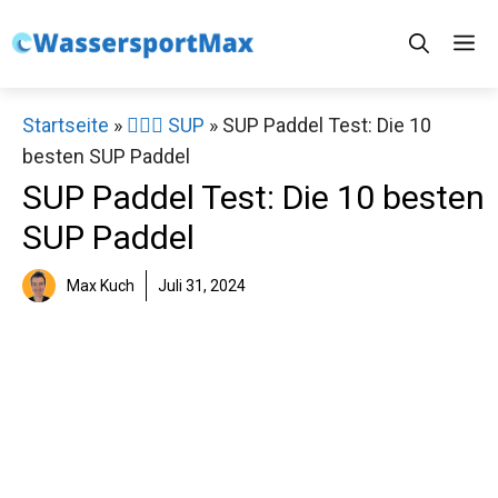
Zum
M
Inhalt
springen
Startseite
»
🏄‍♀️🛶 SUP
»
SUP Paddel Test: Die 10
besten SUP Paddel
SUP Paddel Test: Die 10 besten
SUP Paddel
Max Kuch
Juli 31, 2024