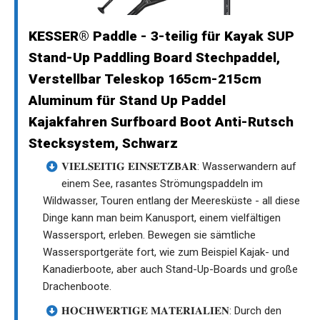
KESSER® Paddle - 3-teilig für Kayak SUP
Stand-Up Paddling Board Stechpaddel,
Verstellbar Teleskop 165cm-215cm
Aluminum für Stand Up Paddel
Kajakfahren Surfboard Boot Anti-Rutsch
Stecksystem, Schwarz
𝐕𝐈𝐄𝐋𝐒𝐄𝐈𝐓𝐈𝐆 𝐄𝐈𝐍𝐒𝐄𝐓𝐙𝐁𝐀𝐑: Wasserwandern auf
einem See, rasantes Strömungspaddeln im
Wildwasser, Touren entlang der Meeresküste - all diese
Dinge kann man beim Kanusport, einem vielfältigen
Wassersport, erleben. Bewegen sie sämtliche
Wassersportgeräte fort, wie zum Beispiel Kajak- und
Kanadierboote, aber auch Stand-Up-Boards und große
Drachenboote.
𝐇𝐎𝐂𝐇𝐖𝐄𝐑𝐓𝐈𝐆𝐄 𝐌𝐀𝐓𝐄𝐑𝐈𝐀𝐋𝐈𝐄𝐍: Durch den