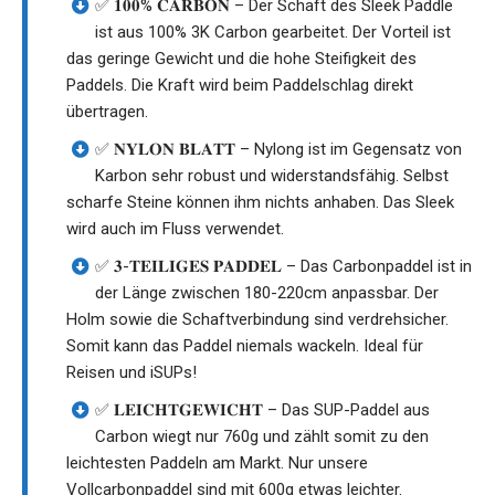
✅ 𝟏𝟎𝟎% 𝐂𝐀𝐑𝐁𝐎𝐍 – Der Schaft des Sleek Paddle
ist aus 100% 3K Carbon gearbeitet. Der Vorteil ist
das geringe Gewicht und die hohe Steifigkeit des
Paddels. Die Kraft wird beim Paddelschlag direkt
übertragen.
✅ 𝐍𝐘𝐋𝐎𝐍 𝐁𝐋𝐀𝐓𝐓 – Nylong ist im Gegensatz von
Karbon sehr robust und widerstandsfähig. Selbst
scharfe Steine können ihm nichts anhaben. Das Sleek
wird auch im Fluss verwendet.
✅ 𝟑-𝐓𝐄𝐈𝐋𝐈𝐆𝐄𝐒 𝐏𝐀𝐃𝐃𝐄𝐋 – Das Carbonpaddel ist in
der Länge zwischen 180-220cm anpassbar. Der
Holm sowie die Schaftverbindung sind verdrehsicher.
Somit kann das Paddel niemals wackeln. Ideal für
Reisen und iSUPs!
✅ 𝐋𝐄𝐈𝐂𝐇𝐓𝐆𝐄𝐖𝐈𝐂𝐇𝐓 – Das SUP-Paddel aus
Carbon wiegt nur 760g und zählt somit zu den
leichtesten Paddeln am Markt. Nur unsere
Vollcarbonpaddel sind mit 600g etwas leichter.