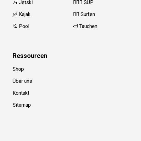
🚤 Jetski
🏄‍♀️🛶 SUP
🛶 Kajak
🏄‍♂️
Surfen
💦 Pool
🤿 Tauchen
Ressource
n
Shop
Über uns
Kontakt
Sitemap