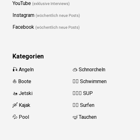
YouTube
(exklusive Interviews)
Instagram
(wöchentlich neue Posts)
Facebook
(wöchentlich neue Posts)
Kategorien
🎣 Angeln
🥽 Schnorcheln
⛵️ Boote
🏊‍♂️
Schwimmen
🚤 Jetski
🏄‍♀️🛶 SUP
🛶 Kajak
🏄‍♂️
Surfen
💦 Pool
🤿 Tauchen