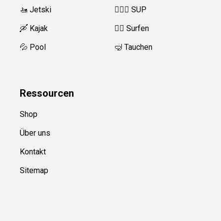
🚤 Jetski
🏄‍♀️🛶 SUP
🛶 Kajak
🏄‍♂️
Surfen
💦 Pool
🤿 Tauchen
Ressource
n
Shop
Über uns
Kontakt
Sitemap