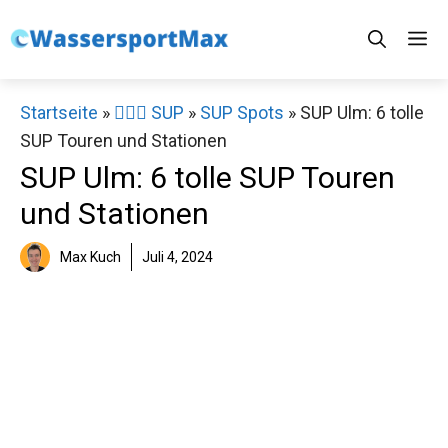
Zum
M
Inhalt
springen
Startseite
»
🏄‍♀️🛶 SUP
»
SUP Spots
»
SUP Ulm: 6 tolle
SUP Touren und Stationen
SUP Ulm: 6 tolle SUP Touren
und Stationen
Max Kuch
Juli 4, 2024