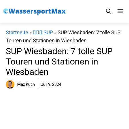
Zum
M
Inhalt
springen
Startseite
»
🏄‍♀️🛶 SUP
»
SUP Wiesbaden: 7 tolle SUP
Touren und Stationen in Wiesbaden
SUP Wiesbaden: 7 tolle SUP
Touren und Stationen in
Wiesbaden
Max Kuch
Juli 9, 2024