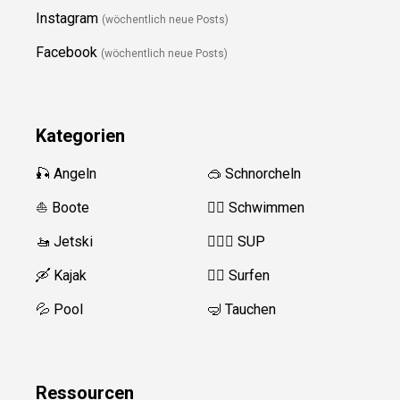
Instagram
(wöchentlich neue Posts)
Facebook
(wöchentlich neue Posts)
Kategorien
🎣 Angeln
🥽 Schnorcheln
⛵️ Boote
🏊‍♂️
Schwimmen
🚤 Jetski
🏄‍♀️🛶 SUP
🛶 Kajak
🏄‍♂️
Surfen
💦 Pool
🤿 Tauchen
Ressource
n