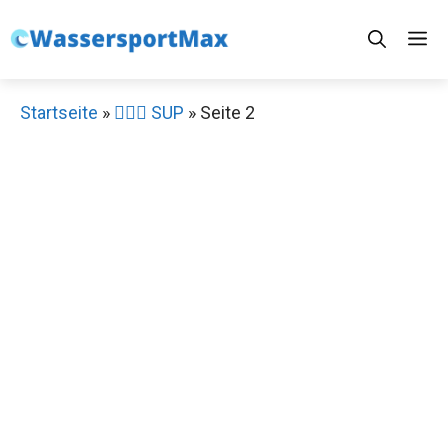
Zum
M
Inhalt
springen
Startseite
»
🏄‍♀️🛶 SUP
»
Seite 2