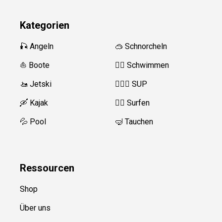
Kategorien
🎣 Angeln
🥽 Schnorcheln
⛵️ Boote
🏊‍♂️
Schwimmen
🚤 Jetski
🏄‍♀️🛶 SUP
🛶 Kajak
🏄‍♂️
Surfen
💦 Pool
🤿 Tauchen
Ressource
n
Shop
Über uns