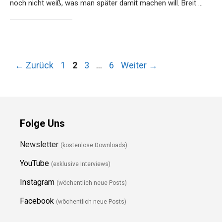
noch nicht weiß, was man später damit machen will. Breit …
Weiterlesen…
Seite
Seite
Seite
Seite
←
Zurück
1
2
3
…
6
Weiter
→
Folge Uns
Newsletter
(kostenlose Downloads)
YouTube
(exklusive Interviews)
Instagram
(wöchentlich neue Posts)
Facebook
(wöchentlich neue Posts)