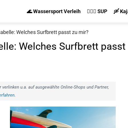
🌊 Wassersport Verleih
🏄‍♀️🛶 SUP
🛶 Ka
belle: Welches Surfbrett passt zu mir?
lle: Welches Surfbrett passt
r verlinken u.a. auf ausgewählte Online-Shops und Partner,
rfahren.