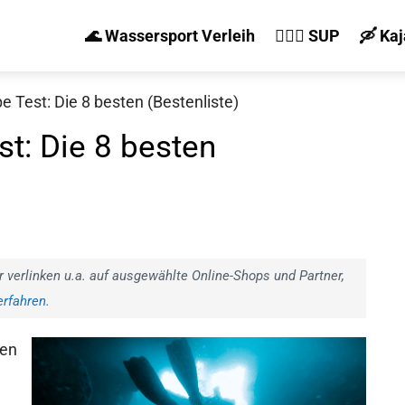
🌊 Wassersport Verleih
🏄‍♀️🛶 SUP
🛶 Ka
Test: Die 8 besten (Bestenliste)
t: Die 8 besten
r verlinken u.a. auf ausgewählte Online-Shops und Partner,
rfahren.
ßen