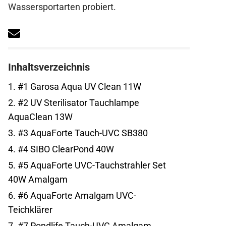
Wassersportarten probiert.
Inhaltsverzeichnis
1.
#1 Garosa Aqua UV Clean 11W
2.
#2 UV Sterilisator Tauchlampe
AquaClean 13W
3.
#3 AquaForte Tauch-UVC SB380
4.
#4 SIBO ClearPond 40W
5.
#5 AquaForte UVC-Tauchstrahler Set
40W Amalgam
6.
#6 AquaForte Amalgam UVC-
Teichklärer
7.
#7 Pondlife Tauch-UVC Amalgam