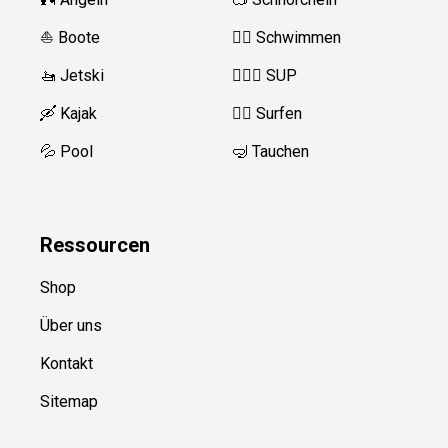
⛵️ Boote
🏊‍♂️
Schwimmen
🚤 Jetski
🏄‍♀️🛶 SUP
🛶 Kajak
🏄‍♂️
Surfen
💦 Pool
🤿 Tauchen
Ressource
n
Shop
Über uns
Kontakt
Sitemap