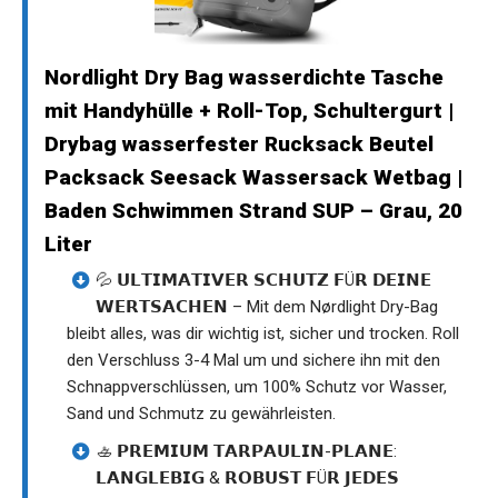
Nordlight Dry Bag wasserdichte Tasche
mit Handyhülle + Roll-Top, Schultergurt |
Drybag wasserfester Rucksack Beutel
Packsack Seesack Wassersack Wetbag |
Baden Schwimmen Strand SUP – Grau, 20
Liter
💦 𝗨𝗟𝗧𝗜𝗠𝗔𝗧𝗜𝗩𝗘𝗥 𝗦𝗖𝗛𝗨𝗧𝗭 𝗙Ü𝗥 𝗗𝗘𝗜𝗡𝗘
𝗪𝗘𝗥𝗧𝗦𝗔𝗖𝗛𝗘𝗡 – Mit dem Nørdlight Dry-Bag
bleibt alles, was dir wichtig ist, sicher und trocken. Roll
den Verschluss 3-4 Mal um und sichere ihn mit den
Schnappverschlüssen, um 100% Schutz vor Wasser,
Sand und Schmutz zu gewährleisten.
🚣 𝗣𝗥𝗘𝗠𝗜𝗨𝗠 𝗧𝗔𝗥𝗣𝗔𝗨𝗟𝗜𝗡-𝗣𝗟𝗔𝗡𝗘:
𝗟𝗔𝗡𝗚𝗟𝗘𝗕𝗜𝗚 & 𝗥𝗢𝗕𝗨𝗦𝗧 𝗙Ü𝗥 𝗝𝗘𝗗𝗘𝗦