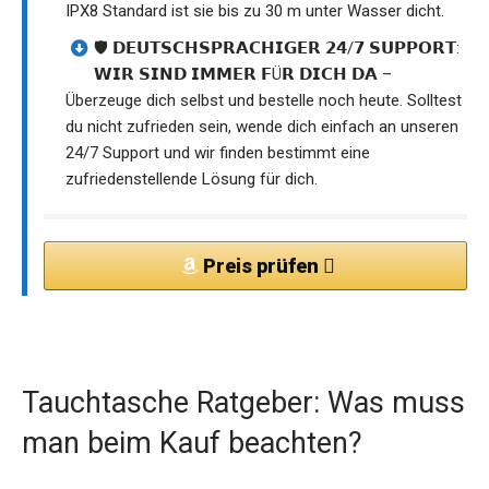
IPX8 Standard ist sie bis zu 30 m unter Wasser dicht.
🛡️ 𝗗𝗘𝗨𝗧𝗦𝗖𝗛𝗦𝗣𝗥𝗔𝗖𝗛𝗜𝗚𝗘𝗥 𝟮𝟰/𝟳 𝗦𝗨𝗣𝗣𝗢𝗥𝗧:
𝗪𝗜𝗥 𝗦𝗜𝗡𝗗 𝗜𝗠𝗠𝗘𝗥 𝗙Ü𝗥 𝗗𝗜𝗖𝗛 𝗗𝗔 –
Überzeuge dich selbst und bestelle noch heute. Solltest
du nicht zufrieden sein, wende dich einfach an unseren
24/7 Support und wir finden bestimmt eine
zufriedenstellende Lösung für dich.
Preis prüfen
Tauchtasche Ratgeber: Was muss
man beim Kauf beachten?