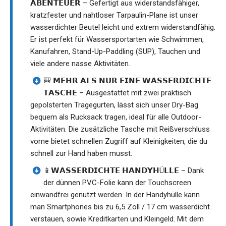
𝗔𝗕𝗘𝗡𝗧𝗘𝗨𝗘𝗥 – Gefertigt aus widerstandsfähiger,
kratzfester und nahtloser Tarpaulin-Plane ist unser
wasserdichter Beutel leicht und extrem widerstandfähig.
Er ist perfekt für Wassersportarten wie Schwimmen,
Kanufahren, Stand-Up-Paddling (SUP), Tauchen und
viele andere nasse Aktivitäten.
🎒 𝗠𝗘𝗛𝗥 𝗔𝗟𝗦 𝗡𝗨𝗥 𝗘𝗜𝗡𝗘 𝗪𝗔𝗦𝗦𝗘𝗥𝗗𝗜𝗖𝗛𝗧𝗘
𝗧𝗔𝗦𝗖𝗛𝗘 – Ausgestattet mit zwei praktisch
gepolsterten Tragegurten, lässt sich unser Dry-Bag
bequem als Rucksack tragen, ideal für alle Outdoor-
Aktivitäten. Die zusätzliche Tasche mit Reißverschluss
vorne bietet schnellen Zugriff auf Kleinigkeiten, die du
schnell zur Hand haben musst.
📱𝗪𝗔𝗦𝗦𝗘𝗥𝗗𝗜𝗖𝗛𝗧𝗘 𝗛𝗔𝗡𝗗𝗬𝗛Ü𝗟𝗟𝗘 – Dank
der dünnen PVC-Folie kann der Touchscreen
einwandfrei genutzt werden. In der Handyhülle kann
man Smartphones bis zu 6,5 Zoll / 17 cm wasserdicht
verstauen, sowie Kreditkarten und Kleingeld. Mit dem