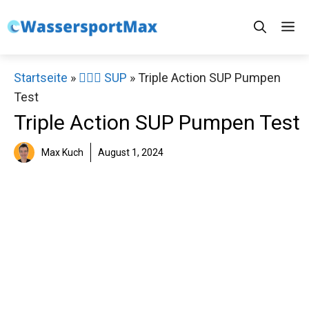
Zum
M
Inhalt
springen
Startseite
»
🏄‍♀️🛶 SUP
»
Triple Action SUP Pumpen
Test
Triple Action SUP Pumpen Test
Max Kuch
August 1, 2024