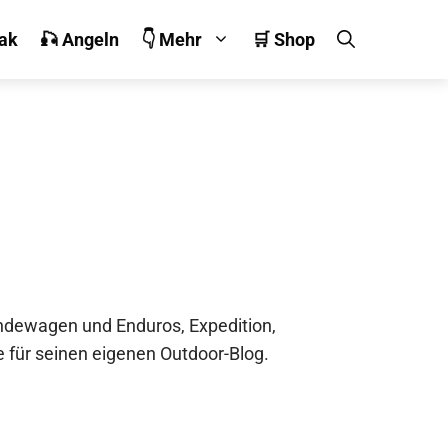
jak
🎣 Angeln
👇 Mehr
🛒 Shop
ländewagen und Enduros, Expedition,
 für seinen eigenen Outdoor-Blog.