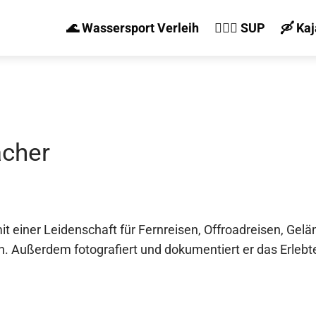
🌊 Wassersport Verleih
🏄‍♀️🛶 SUP
🛶 Ka
acher
mit einer Leidenschaft für Fernreisen, Offroadreisen, Ge
. Außerdem fotografiert und dokumentiert er das Erlebte