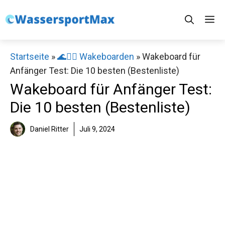
Zum
M
Inhalt
springen
Startseite
»
🌊🏄‍♂️ Wakeboarden
»
Wakeboard für
Anfänger Test: Die 10 besten (Bestenliste)
Wakeboard für Anfänger Test:
Die 10 besten (Bestenliste)
Daniel Ritter
Juli 9, 2024