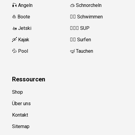
🎣 Angeln
🥽 Schnorcheln
⛵️ Boote
🏊‍♂️
Schwimmen
🚤 Jetski
🏄‍♀️🛶 SUP
🛶 Kajak
🏄‍♂️
Surfen
💦 Pool
🤿 Tauchen
Ressource
n
Shop
Über uns
Kontakt
Sitemap