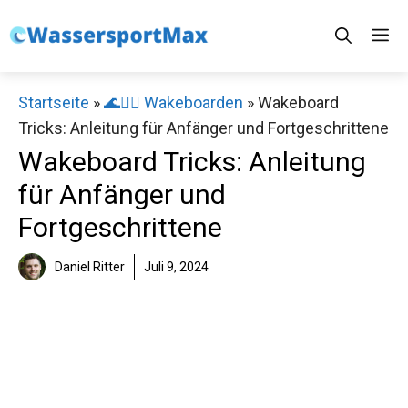
Zum
M
Inhalt
springen
Startseite
»
🌊🏄‍♂️ Wakeboarden
»
Wakeboard
Tricks: Anleitung für Anfänger und Fortgeschrittene
Wakeboard Tricks: Anleitung
für Anfänger und
Fortgeschrittene
Daniel Ritter
Juli 9, 2024