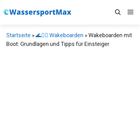
Zum
M
Inhalt
springen
Startseite
»
🌊🏄‍♂️ Wakeboarden
»
Wakeboarden mit
Boot: Grundlagen und Tipps für Einsteiger