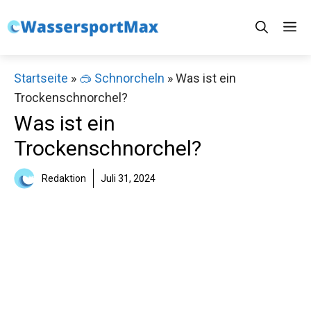
Zum
M
Inhalt
springen
Startseite
»
🥽 Schnorcheln
»
Was ist ein
Trockenschnorchel?
Was ist ein
Trockenschnorchel?
Redaktion
Juli 31, 2024