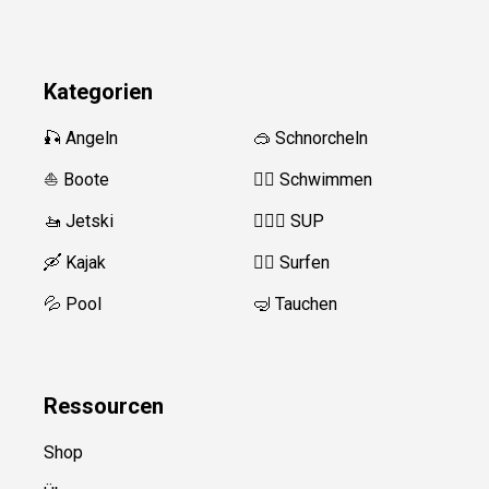
Kategorien
🎣 Angeln
🥽 Schnorcheln
⛵️ Boote
🏊‍♂️
Schwimmen
🚤 Jetski
🏄‍♀️🛶 SUP
🛶 Kajak
🏄‍♂️
Surfen
💦 Pool
🤿 Tauchen
Ressource
n
Shop