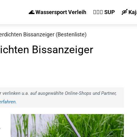
🌊 Wassersport Verleih
🏄‍♀️🛶 SUP
🛶 Ka
rdichten Bissanzeiger (Bestenliste)
ichten Bissanzeiger
r verlinken u.a. auf ausgewählte Online-Shops und Partner,
rfahren.
,