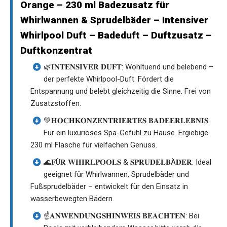
Orange – 230 ml Badezusatz für
Whirlwannen & Sprudelbäder – Intensiver
Whirlpool Duft – Badeduft – Duftzusatz –
Duftkonzentrat
🌿𝐈𝐍𝐓𝐄𝐍𝐒𝐈𝐕𝐄𝐑 𝐃𝐔𝐅𝐓: Wohltuend und belebend –
der perfekte Whirlpool-Duft. Fördert die
Entspannung und belebt gleichzeitig die Sinne. Frei von
Zusatzstoffen.
💚𝐇𝐎𝐂𝐇𝐊𝐎𝐍𝐙𝐄𝐍𝐓𝐑𝐈𝐄𝐑𝐓𝐄𝐒 𝐁𝐀𝐃𝐄𝐄𝐑𝐋𝐄𝐁𝐍𝐈𝐒:
Für ein luxuriöses Spa-Gefühl zu Hause. Ergiebige
230 ml Flasche für vielfachen Genuss.
🌊𝐅Ü𝐑 𝐖𝐇𝐈𝐑𝐋𝐏𝐎𝐎𝐋𝐒 & 𝐒𝐏𝐑𝐔𝐃𝐄𝐋𝐁Ä𝐃𝐄𝐑: Ideal
geeignet für Whirlwannen, Sprudelbäder und
Fußsprudelbäder – entwickelt für den Einsatz in
wasserbewegten Bädern.
☝️𝐀𝐍𝐖𝐄𝐍𝐃𝐔𝐍𝐆𝐒𝐇𝐈𝐍𝐖𝐄𝐈𝐒 𝐁𝐄𝐀𝐂𝐇𝐓𝐄𝐍: Bei