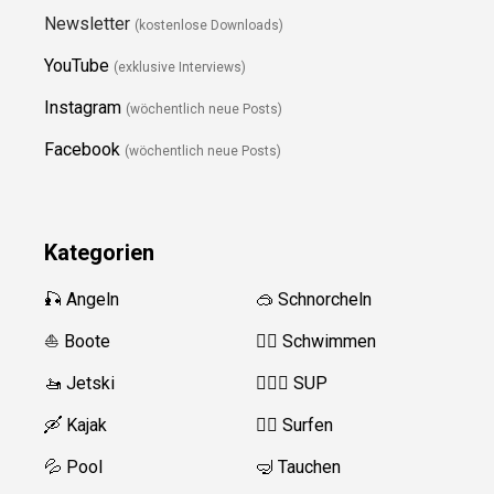
Newsletter
(kostenlose Downloads)
YouTube
(exklusive Interviews)
Instagram
(wöchentlich neue Posts)
Facebook
(wöchentlich neue Posts)
Kategorien
🎣 Angeln
🥽 Schnorcheln
⛵️ Boote
🏊‍♂️
Schwimmen
🚤 Jetski
🏄‍♀️🛶 SUP
🛶 Kajak
🏄‍♂️
Surfen
💦 Pool
🤿 Tauchen