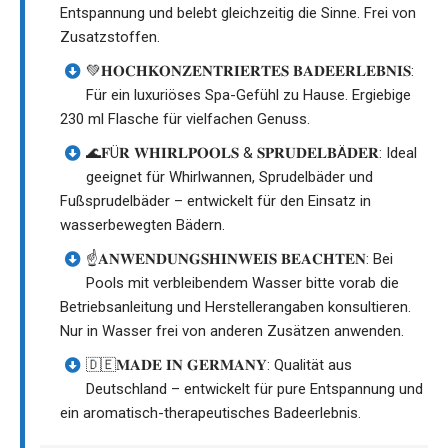
Entspannung und belebt gleichzeitig die Sinne. Frei von
Zusatzstoffen.
💚𝐇𝐎𝐂𝐇𝐊𝐎𝐍𝐙𝐄𝐍𝐓𝐑𝐈𝐄𝐑𝐓𝐄𝐒 𝐁𝐀𝐃𝐄𝐄𝐑𝐋𝐄𝐁𝐍𝐈𝐒:
Für ein luxuriöses Spa-Gefühl zu Hause. Ergiebige
230 ml Flasche für vielfachen Genuss.
🌊𝐅Ü𝐑 𝐖𝐇𝐈𝐑𝐋𝐏𝐎𝐎𝐋𝐒 & 𝐒𝐏𝐑𝐔𝐃𝐄𝐋𝐁Ä𝐃𝐄𝐑: Ideal
geeignet für Whirlwannen, Sprudelbäder und
Fußsprudelbäder – entwickelt für den Einsatz in
wasserbewegten Bädern.
☝️𝐀𝐍𝐖𝐄𝐍𝐃𝐔𝐍𝐆𝐒𝐇𝐈𝐍𝐖𝐄𝐈𝐒 𝐁𝐄𝐀𝐂𝐇𝐓𝐄𝐍: Bei
Pools mit verbleibendem Wasser bitte vorab die
Betriebsanleitung und Herstellerangaben konsultieren.
Nur in Wasser frei von anderen Zusätzen anwenden.
🇩🇪𝐌𝐀𝐃𝐄 𝐈𝐍 𝐆𝐄𝐑𝐌𝐀𝐍𝐘: Qualität aus
Deutschland – entwickelt für pure Entspannung und
ein aromatisch-therapeutisches Badeerlebnis.