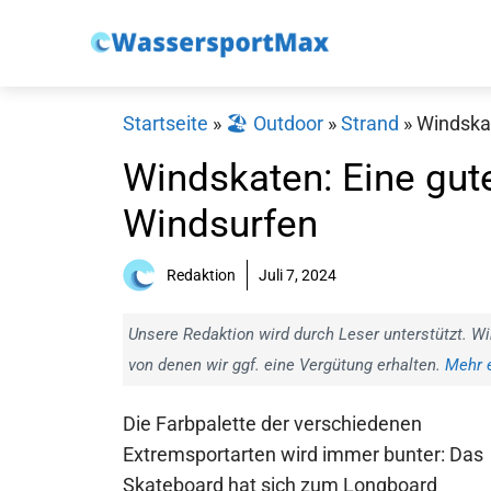
Zum
Inhalt
springen
Startseite
»
🏖️ Outdoor
»
Strand
»
Windskat
Windskaten: Eine gut
Windsurfen
Redaktion
Juli 7, 2024
Unsere Redaktion wird durch Leser unterstützt. Wi
von denen wir ggf. eine Vergütung erhalten.
Mehr e
Die Farbpalette der verschiedenen
Extremsportarten wird immer bunter: Das
Skateboard hat sich zum Longboard