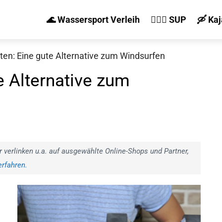
🌊 Wassersport Verleih
🏄‍♀️🛶 SUP
🛶 Ka
en: Eine gute Alternative zum Windsurfen
e Alternative zum
r verlinken u.a. auf ausgewählte Online-Shops und Partner,
rfahren.