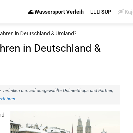
🌊 Wassersport Verleih
🏄‍♀️🛶 SUP
🛶 Ka
fahren in Deutschland & Umland?
hren in Deutschland &
r verlinken u.a. auf ausgewählte Online-Shops und Partner,
rfahren.
nd