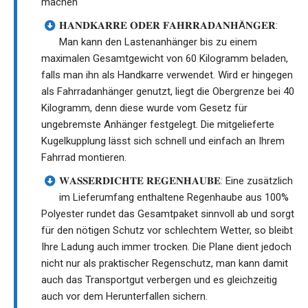
machen
𝐇𝐀𝐍𝐃𝐊𝐀𝐑𝐑𝐄 𝐎𝐃𝐄𝐑 𝐅𝐀𝐇𝐑𝐑𝐀𝐃𝐀𝐍𝐇Ä𝐍𝐆𝐄𝐑:
Man kann den Lastenanhänger bis zu einem
maximalen Gesamtgewicht von 60 Kilogramm beladen,
falls man ihn als Handkarre verwendet. Wird er hingegen
als Fahrradanhänger genutzt, liegt die Obergrenze bei 40
Kilogramm, denn diese wurde vom Gesetz für
ungebremste Anhänger festgelegt. Die mitgelieferte
Kugelkupplung lässt sich schnell und einfach an Ihrem
Fahrrad montieren.
𝐖𝐀𝐒𝐒𝐄𝐑𝐃𝐈𝐂𝐇𝐓𝐄 𝐑𝐄𝐆𝐄𝐍𝐇𝐀𝐔𝐁𝐄: Eine zusätzlich
im Lieferumfang enthaltene Regenhaube aus 100%
Polyester rundet das Gesamtpaket sinnvoll ab und sorgt
für den nötigen Schutz vor schlechtem Wetter, so bleibt
Ihre Ladung auch immer trocken. Die Plane dient jedoch
nicht nur als praktischer Regenschutz, man kann damit
auch das Transportgut verbergen und es gleichzeitig
auch vor dem Herunterfallen sichern.