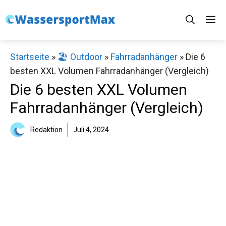
Zum
M
Inhalt
springen
Startseite
»
🏖️ Outdoor
»
Fahrradanhänger
»
Die 6
besten XXL Volumen Fahrradanhänger (Vergleich)
Die 6 besten XXL Volumen
Fahrradanhänger (Vergleich)
Redaktion
Juli 4, 2024