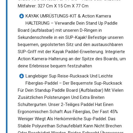
Mitfahrer: 327 Cm X 15 Cm X 77 Cm
KAYAK UMRÜSTUNGS-KIT & Action Kamera
HALTERUNG – Verwandle Dein Stand Up Paddle
Board (aufblasbar) mit unseren D-Ringen in
Sekundenschnelle in ein SUP-Kajak! Befestige unseren
bequemen, gepolsterten Sitz und den austauschbaren
SUP-Griff mit der Kayak Paddel-Erweiterung. Integrierte
Action Kamera-Halterung an der Spitze des Boards, um
deine Erlebnisse bequem festzuhalten
Langlebiger Sup Reise-Rucksack Und Leichte
Fiberglas-Paddel – Der Bequemste Sup-Rucksack
Für Dein Standup Paddle Board (Aufblasbar) Mit Vielen
Zusätzlichen Polsterungen Und Extra Breiten
Schultergurten. Unser 2-Teiliges Paddel Hat Einen
Ergonomischen Schaft Aus Fiberglas, Der Fast 45%
Weniger Wiegt Als Herkömmliche Sup-Paddel. Das
Stabile Polyurethan Schaufelblatt Kann Nicht Brechen
Oder Beschädigt Werden. Beides Schwebt Überwasser