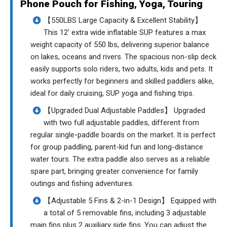
Phone Pouch for Fishing, Yoga, Touring
【550LBS Large Capacity & Excellent Stability】
This 12' extra wide inflatable SUP features a max
weight capacity of 550 lbs, delivering superior balance
on lakes, oceans and rivers. The spacious non-slip deck
easily supports solo riders, two adults, kids and pets. It
works perfectly for beginners and skilled paddlers alike,
ideal for daily cruising, SUP yoga and fishing trips.
【Upgraded Dual Adjustable Paddles】 Upgraded
with two full adjustable paddles, different from
regular single-paddle boards on the market. It is perfect
for group paddling, parent-kid fun and long-distance
water tours. The extra paddle also serves as a reliable
spare part, bringing greater convenience for family
outings and fishing adventures.
【Adjustable 5 Fins & 2-in-1 Design】 Equipped with
a total of 5 removable fins, including 3 adjustable
main fins plus 2 auxiliary side fins. You can adjust the