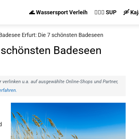
🌊 Wassersport Verleih
🏄‍♀️🛶 SUP
🛶 Ka
Badesee Erfurt: Die 7 schönsten Badeseen
7 schönsten Badeseen
r verlinken u.a. auf ausgewählte Online-Shops und Partner,
rfahren.
d