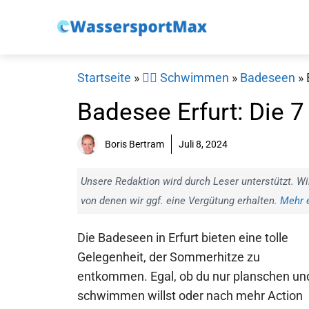
Zum
Inhalt
springen
Startseite
»
🏊‍♂️ Schwimmen
»
Badeseen
»
Badesee Erfurt: Die 
Boris Bertram
Juli 8, 2024
Unsere Redaktion wird durch Leser unterstützt. Wi
von denen wir ggf. eine Vergütung erhalten.
Mehr e
Die Badeseen in Erfurt bieten eine tolle
Gelegenheit, der Sommerhitze zu
entkommen. Egal, ob du nur planschen un
schwimmen willst oder nach mehr Action