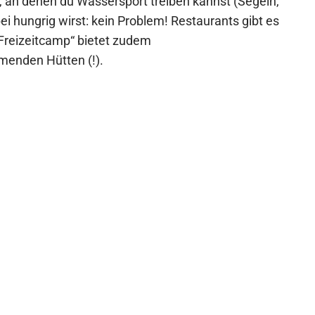
e, an denen du Wassersport treiben kannst (Segeln,
ei hungrig wirst: kein Problem! Restaurants gibt es
 Freizeitcamp“ bietet zudem
menden Hütten (!).