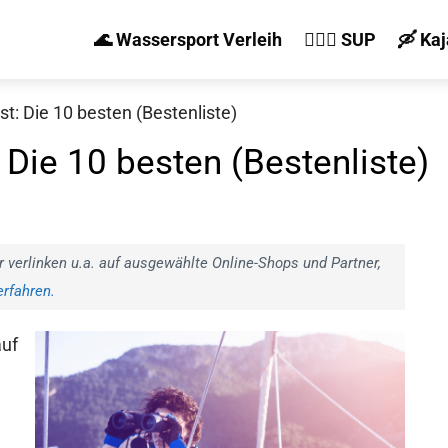
🌊 Wassersport Verleih
🏄‍♀️🛶 SUP
🛶 Ka
t: Die 10 besten (Bestenliste)
 Die 10 besten (Bestenliste)
r verlinken u.a. auf ausgewählte Online-Shops und Partner,
rfahren.
auf