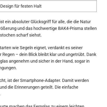
esign für festen Halt
in absoluter Glücksgriff für alle, die die Natur
rgrößerung und das hochwertige BAK4-Prisma stellen
estochen scharf siehst.
arten wie Segeln eignet, verdankt es seiner
 Regen – dein Blick bleibt klar und ungetrübt. Dank
glas angenehm und sicher in der Hand, sogar in
ingungen.
ht, ist der Smartphone-Adapter. Damit werden
nd die Erinnerungen geteilt. Die einfache
.
urte machen das Fernglas zu einem leichten