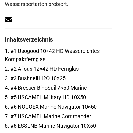
Wassersportarten probiert.
Inhaltsverzeichnis
1.
#1 Usogood 10×42 HD Wasserdichtes
Kompaktfernglas
2.
#2 Aiious 12×42 HD Fernglas
3.
#3 Bushnell H2O 10×25
4.
#4 Bresser BinoSail 7×50 Marine
5.
#5 USCAMEL Military HD 10X50
6.
#6 NOCOEX Marine Navigator 10×50
7.
#7 USCAMEL Marine Commander
8.
#8 ESSLNB Marine Navigator 10X50