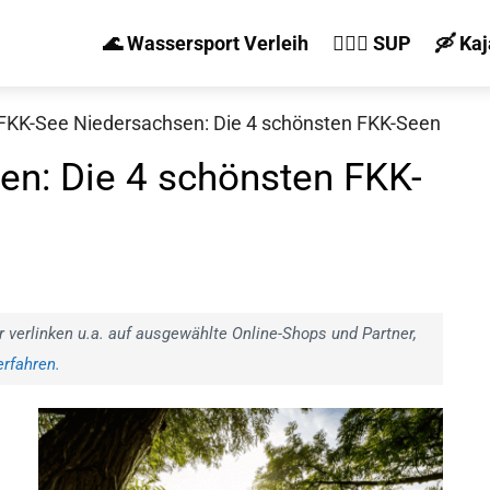
🌊 Wassersport Verleih
🏄‍♀️🛶 SUP
🛶 Ka
FKK-See Niedersachsen: Die 4 schönsten FKK-Seen
n: Die 4 schönsten FKK-
r verlinken u.a. auf ausgewählte Online-Shops und Partner,
rfahren.