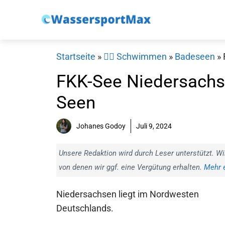
Zum
Inhalt
springen
Startseite
»
🏊‍♂️ Schwimmen
»
Badeseen
»
FKK-See Niedersachse
Seen
Johanes Godoy
Juli 9, 2024
Unsere Redaktion wird durch Leser unterstützt. Wi
von denen wir ggf. eine Vergütung erhalten.
Mehr e
Niedersachsen liegt im Nordwesten
Deutschlands.