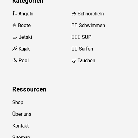
Kategorien
🎣 Angeln
🥽 Schnorcheln
⛵️ Boote
🏊‍♂️
Schwimmen
🚤 Jetski
🏄‍♀️🛶 SUP
🛶 Kajak
🏄‍♂️
Surfen
💦 Pool
🤿 Tauchen
Ressource
n
Shop
Über uns
Kontakt
Sitemap