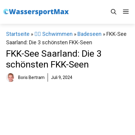
Zum
M
Inhalt
springen
Startseite
»
🏊‍♂️ Schwimmen
»
Badeseen
»
FKK-See
Saarland: Die 3 schönsten FKK-Seen
FKK-See Saarland: Die 3
schönsten FKK-Seen
Boris Bertram
Juli 9, 2024