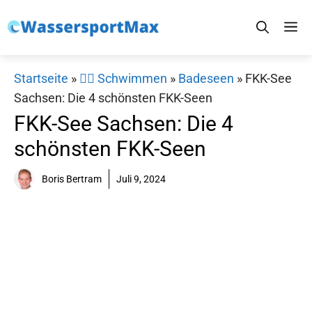
Zum
M
Inhalt
springen
Startseite
»
🏊‍♂️ Schwimmen
»
Badeseen
»
FKK-See
Sachsen: Die 4 schönsten FKK-Seen
FKK-See Sachsen: Die 4
schönsten FKK-Seen
Boris Bertram
Juli 9, 2024