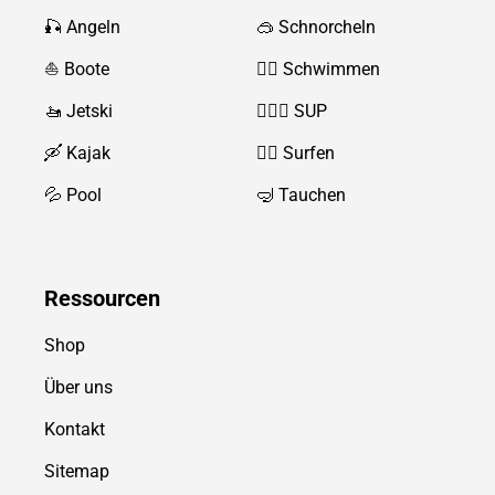
🎣 Angeln
🥽 Schnorcheln
⛵️ Boote
🏊‍♂️
Schwimmen
🚤 Jetski
🏄‍♀️🛶 SUP
🛶 Kajak
🏄‍♂️
Surfen
💦 Pool
🤿 Tauchen
Ressource
n
Shop
Über uns
Kontakt
Sitemap