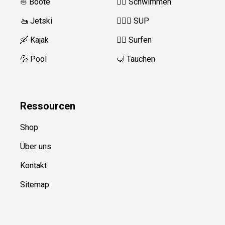
⛵️ Boote
🏊‍♂️
Schwimmen
🚤 Jetski
🏄‍♀️🛶 SUP
🛶 Kajak
🏄‍♂️
Surfen
💦 Pool
🤿 Tauchen
Ressource
n
Shop
Über uns
Kontakt
Sitemap