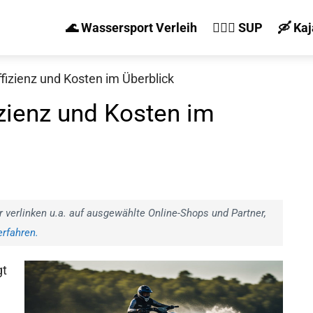
🌊 Wassersport Verleih
🏄‍♀️🛶 SUP
🛶 Ka
ffizienz und Kosten im Überblick
izienz und Kosten im
r verlinken u.a. auf ausgewählte Online-Shops und Partner,
rfahren.
gt