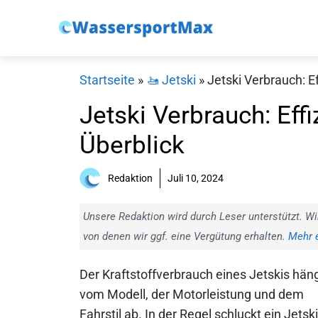
Zum
Inhalt
springen
Startseite
»
🚤 Jetski
»
Jetski Verbrauch: E
Jetski Verbrauch: Eff
Überblick
Redaktion
Juli 10, 2024
Unsere Redaktion wird durch Leser unterstützt. Wi
von denen wir ggf. eine Vergütung erhalten.
Mehr e
Der Kraftstoffverbrauch eines Jetskis hän
vom Modell, der Motorleistung und dem
Fahrstil ab. In der Regel schluckt ein Jetski