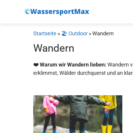
Zum
Inhalt
springen
Startseite
»
🏖️ Outdoor
»
Wandern
Wandern
❤️ Warum wir Wandern lieben:
Wandern ver
erklimmst, Wälder durchquerst und an klare