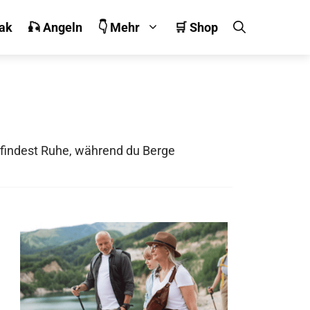
jak
🎣 Angeln
👇 Mehr
🛒 Shop
u findest Ruhe, während du Berge