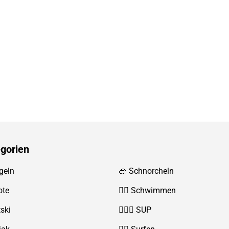
gorien
geln
🥽 Schnorcheln
ote
🏊‍♂️
Schwimmen
tski
🏄‍♀️🛶 SUP