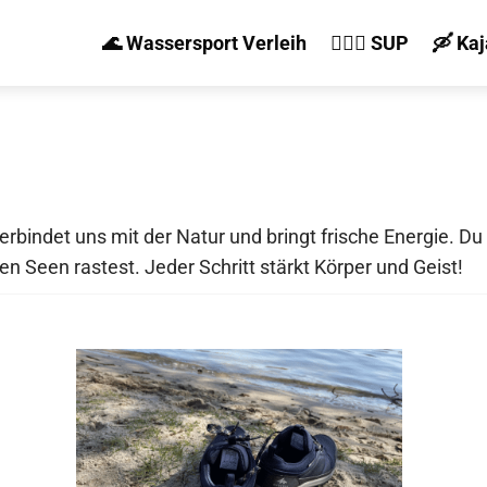
🌊 Wassersport Verleih
🏄‍♀️🛶 SUP
🛶 Ka
bindet uns mit der Natur und bringt frische Energie. D
n Seen rastest. Jeder Schritt stärkt Körper und Geist!