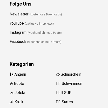
Folge Uns
Newsletter
(kostenlose Downloads)
YouTube
(exklusive Interviews)
Instagram
(wöchentlich neue Posts)
Facebook
(wöchentlich neue Posts)
Kategorien
🎣 Angeln
🥽 Schnorcheln
⛵️ Boote
🏊‍♂️
Schwimmen
🚤 Jetski
🏄‍♀️🛶 SUP
🛶 Kajak
🏄‍♂️
Surfen